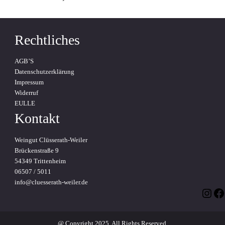
Rechtliches
AGB’S
Datenschutzerklärung
Impressum
Widerruf
EULLE
Kontakt
Weingut Clüsserath-Weiler
Brückenstraße 9
54349 Trittenheim
06507 / 5011
info@cluesserath-weiler.de
Inst
Fa
@ Copyright 2025. All Rights Reserved.