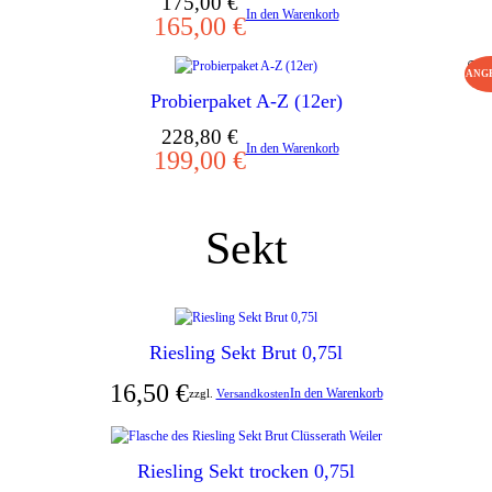
Ursprünglicher
Aktueller
175,00
€
ANG
In den Warenkorb
165,00
€
Preis
Preis
war:
ist:
ANG
PRO
175,00 €
165,00 €.
Probierpaket A-Z (12er)
IM
Ursprünglicher
Aktueller
228,80
€
ANG
In den Warenkorb
199,00
€
Preis
Preis
war:
ist:
228,80 €
199,00 €.
Sekt
Riesling Sekt Brut 0,75l
16,50
€
In den Warenkorb
zzgl.
Versandkosten
Riesling Sekt trocken 0,75l