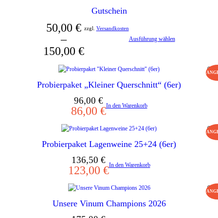
Gutschein
50,00
€
zzgl.
Versandkosten
–
Ausführung wählen
150,00
€
ANG
PRO
Probierpaket „Kleiner Querschnitt“ (6er)
IM
Ursprünglicher
Aktueller
96,00
€
ANG
In den Warenkorb
86,00
€
Preis
Preis
war:
ist:
ANG
PRO
96,00 €
86,00 €.
Probierpaket Lagenweine 25+24 (6er)
IM
Ursprünglicher
Aktueller
136,50
€
ANG
In den Warenkorb
123,00
€
Preis
Preis
war:
ist:
ANG
PRO
136,50 €
123,00 €.
Unsere Vinum Champions 2026
IM