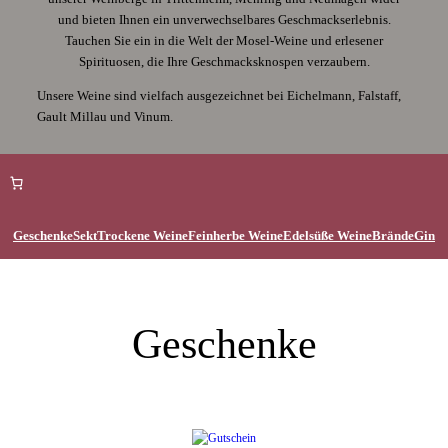
und bieten Ihnen ein unverwechselbares Geschmackserlebnis.
Tauchen Sie ein in die Welt der Mosel-Weine und erlesener
Spirituosen, die Ihre Geschmacksknospen verzaubern.
Unsere Weine sind vielfach ausgezeichnet bei Eichelmann, Falstaff,
Gault Millau und Vinum.
Geschenke
Sekt
Trockene Weine
Feinherbe Weine
Edelsüße Weine
Brände
Gin
Geschenke