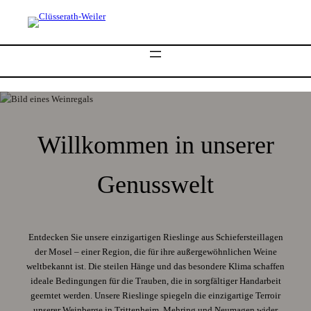
Willkommen in unserer
Genusswelt
Entdecken Sie unsere einzigartigen Rieslinge aus Schiefersteillagen
der Mosel – einer Region, die für ihre außergewöhnlichen Weine
weltbekannt ist. Die steilen Hänge und das besondere Klima schaffen
ideale Bedingungen für die Trauben, die in sorgfältiger Handarbeit
geerntet werden. Unsere Rieslinge spiegeln die einzigartige Terroir
unserer Weinberge in Trittenheim, Mehring und Neumagen wider