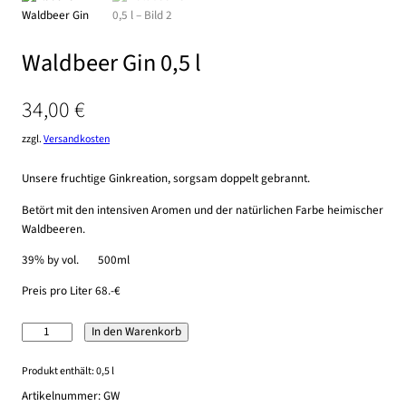
Waldbeer Gin 0,5 l
34,00
€
zzgl.
Versandkosten
Unsere fruchtige Ginkreation, sorgsam doppelt gebrannt.
Betört mit den intensiven Aromen und der natürlichen Farbe heimischer
Waldbeeren.
39% by vol. 500ml
Preis pro Liter 68.-€
Waldbeer
In den Warenkorb
Gin
0,5
Produkt enthält: 0,5
l
l
Artikelnummer:
GW