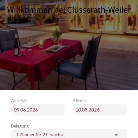
Willkommen bei Clüsserath-Weiler
Anreise
Abreise
Belegung
1 Zimmer
für
2 Erwachsene