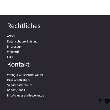
GESAMTE AUSWAHL ENTDECKEN
Rechtliches
AGB’S
Datenschutzerklärung
Impressum
Widerruf
EULLE
Kontakt
Weingut Clüsserath-Weiler
Brückenstraße 9
54349 Trittenheim
06507 / 5011
info@cluesserath-weiler.de
Inst
Fa