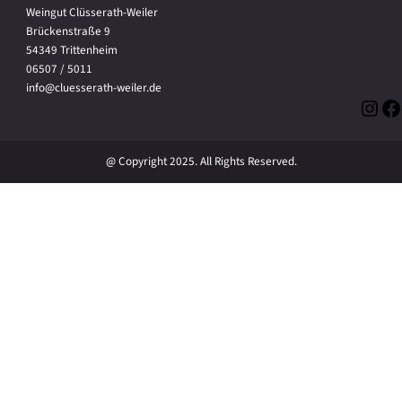
Weingut Clüsserath-Weiler
Brückenstraße 9
54349 Trittenheim
06507 / 5011
info@cluesserath-weiler.de
Inst
Fa
@ Copyright 2025. All Rights Reserved.