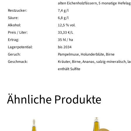
alten Eichenholzfässern, 5 monatige Hefela
Restzucker:
7,4 g/l
Säure:
6,8 g/l
Alkohol:
12,5 % vol.
Preis / Liter:
33,33 €/L
Ertrag:
35 hl / ha
Lagerpotential:
bis 2034
Geruch:
Pampelmuse, Holunderblüte, Birne
Geschmack:
Kräuter, Birne, Ananas, salzig-mineralisch, 
enthält Sulfite
Ähnliche Produkte