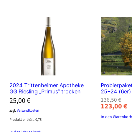
2024 Trittenheimer Apotheke
Probierpake
GG Riesling „Primus“ trocken
25+24 (6er)
Ursprüngli
Aktueller
25,00
€
136,50
€
123,00
€
Preis
Preis
zzgl.
Versandkosten
war:
ist:
In den Warenkor
136,50 €
123,00 €.
Produkt enthält: 0,75
l