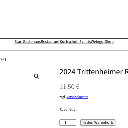
Start
Gästehaus
Restaurant
Kochschule
Events
Weingut
Shop
75 l
2024 Trittenheimer R
11,50
€
zzgl.
Versandkosten
71 vorrätig
2024
In den Warenkorb