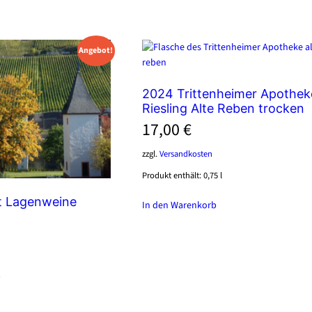
Angebot!
2024 Trittenheimer Apothek
Riesling Alte Reben trocken
17,00
€
zzgl.
Versandkosten
Produkt enthält: 0,75
l
t Lagenweine
In den Warenkorb
cher
b