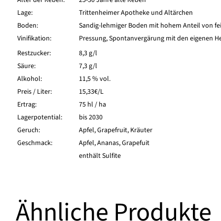
Alter der Reben:
25-30 Jahre alte Reben
Lage:
Trittenheimer Apotheke und Altärchen
Boden:
Sandig-lehmiger Boden mit hohem Anteil von fe
Vinifikation:
Pressung, Spontanvergärung mit den eigenen He
Restzucker:
8,3 g/l
Säure:
7,3 g/l
Alkohol:
11,5 % vol.
Preis / Liter:
15,33€/L
Ertrag:
75 hl / ha
Lagerpotential:
bis 2030
Geruch:
Apfel, Grapefruit, Kräuter
Geschmack:
Apfel, Ananas, Grapefuit
enthält Sulfite
Ähnliche Produkte