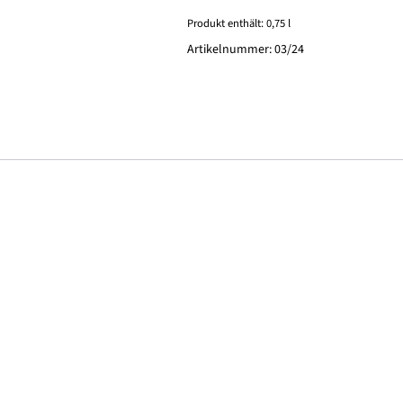
Trittenheimer
Riesling
Produkt enthält: 0,75
l
HC
Artikelnummer:
03/24
trocken
0,75
l
Menge