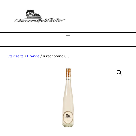
Zum
Inhalt
springen
Startseite
/
Brände
/ Kirschbrand 0,5l