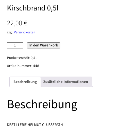
Kirschbrand 0,5l
22,00
€
zzgl.
Versandkosten
Kirschbrand
In den Warenkorb
0,5l
Menge
Produkt enthält: 0,5
l
Artikelnummer:
448
Beschreibung
Zusätzliche Informationen
Beschreibung
DESTILLERIE HELMUT CLÜSSERATH