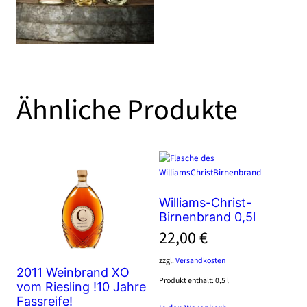
Ähnliche Produkte
Williams-Christ-
Birnenbrand 0,5l
22,00
€
zzgl.
Versandkosten
2011 Weinbrand XO
Produkt enthält: 0,5
l
vom Riesling !10 Jahre
Fassreife!