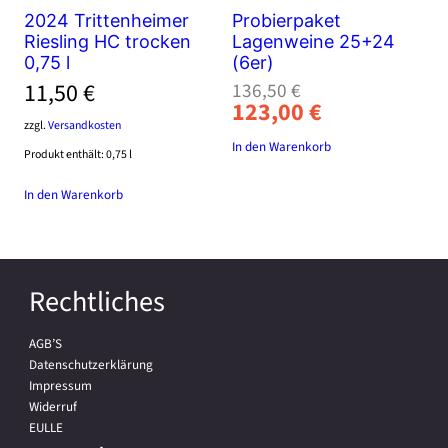
2024 Trittenheimer
Probierpaket
Riesling HC trocken
Lagenweine 25+24
0,75 l
(6er)
Ursprünglicher
Aktueller
11,50
€
136,50
€
123,00
€
Preis
Preis
zzgl.
Versandkosten
war:
ist:
In den Warenkorb
Produkt enthält: 0,75
l
136,50 €
123,00 €.
In den Warenkorb
Rechtliches
AGB’S
Datenschutzerklärung
Impressum
Widerruf
EULLE