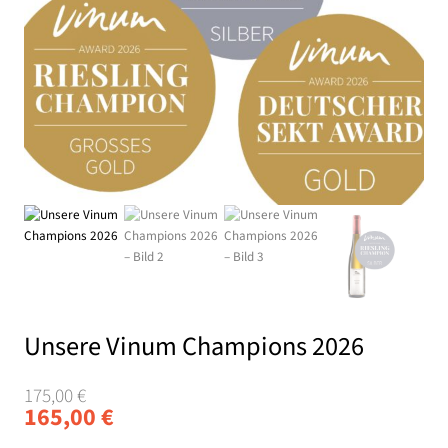
Unsere Vinum Champions 2026
Ursprünglicher
Aktueller
175,00
€
165,00
€
Preis
Preis
war:
ist: