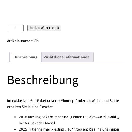
175,00 €
165,00 €.
Unsere
In den Warenkorb
Vinum
Champions
Artikelnummer:
Vin
2026
Menge
Beschreibung
Zusätzliche Informationen
Beschreibung
Im exklusiven 6er-Paket unserer Vinum prämierten Weine und Sekte
erhalten Sie je eine Flasche:
2018 Riesling Sekt brut nature „Edition C:
Sekt Award „
Gold
„,
bester Sekt der Mosel
2025 Trittenheimer Riesling „HC“ trocken:
Riesling Champion