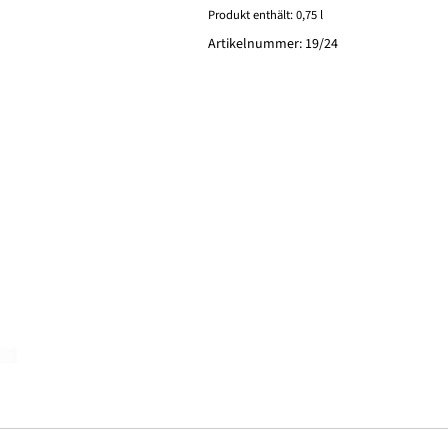
Zellerberg
Produkt enthält: 0,75
l
"Alte
Artikelnummer:
19/24
Reben"
feinherb
0,75l
Menge