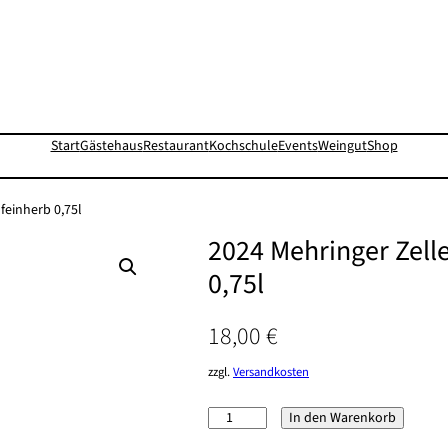
Start
Gästehaus
Restaurant
Kochschule
Events
Weingut
Shop
feinherb 0,75l
2024 Mehringer Zell
0,75l
18,00
€
zzgl.
Versandkosten
2024
In den Warenkorb
Mehringer