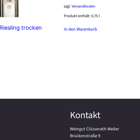
zzgl.
Versandkosten
Produkt enthält: 0,75
l
Riesling trocken
In den Warenkorb
b
Kontakt
Weingut Clüsserath-Weiler
Brückenstraße 9