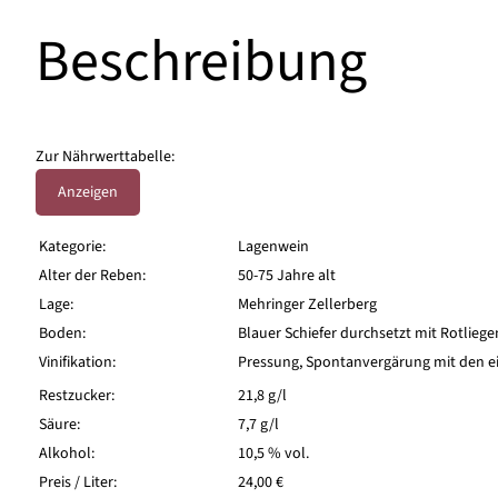
Beschreibung
Zur Nährwerttabelle:
Anzeigen
Kategorie:
Lagenwein
Alter der Reben:
50-75 Jahre alt
Lage:
Mehringer Zellerberg
Boden:
Blauer Schiefer durchsetzt mit Rotlie
Vinifikation:
Pressung, Spontanvergärung mit den ei
Restzucker:
21,8 g/l
Säure:
7,7 g/l
Alkohol:
10,5 % vol.
Preis / Liter:
24,00 €