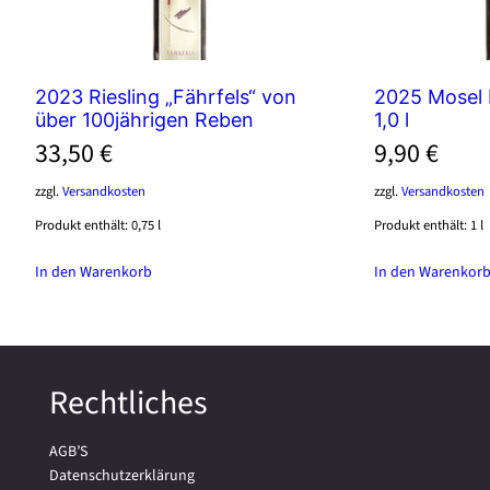
2023 Riesling „Fährfels“ von
2025 Mosel 
über 100jährigen Reben
1,0 l
33,50
€
9,90
€
zzgl.
Versandkosten
zzgl.
Versandkosten
Produkt enthält: 0,75
l
Produkt enthält: 1
l
In den Warenkorb
In den Warenkor
Rechtliches
AGB’S
Datenschutzerklärung