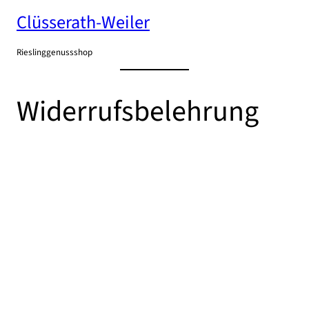
Clüsserath-Weiler
Zum
Inhalt
springen
Rieslinggenussshop
Widerrufsbelehrung